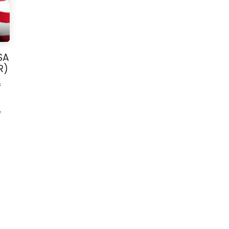
SA
R)
s
e