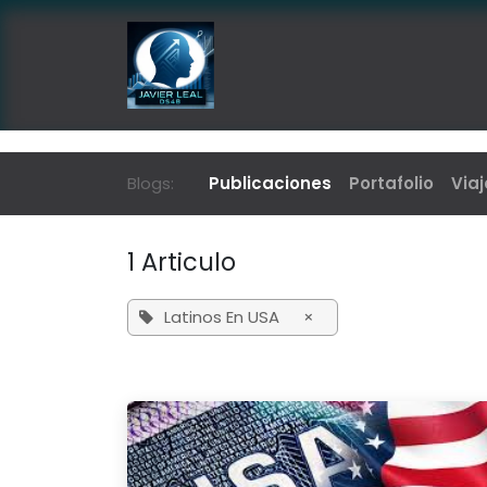
Ir al contenido
Inicio
Noticias y Publicacio
Blogs:
Publicaciones
Portafolio
Viaj
1 Articulo
Latinos En USA
×