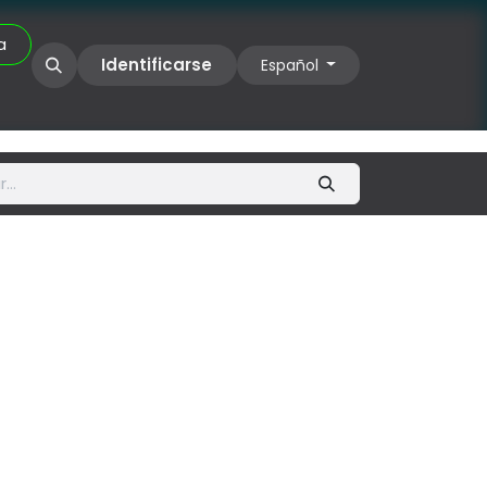
a
rales UIIX
Identificarse
Español