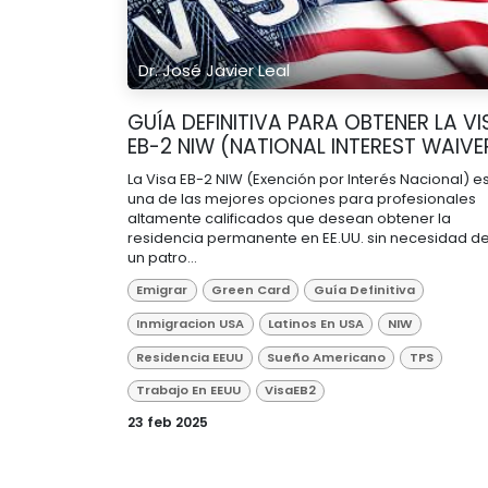
Dr. José Javier Leal
GUÍA DEFINITIVA PARA OBTENER LA VI
EB-2 NIW (NATIONAL INTEREST WAIVE
La Visa EB-2 NIW (Exención por Interés Nacional) e
una de las mejores opciones para profesionales
altamente calificados que desean obtener la
residencia permanente en EE.UU. sin necesidad d
un patro...
Emigrar
Green Card
Guía Definitiva
Inmigracion USA
Latinos En USA
NIW
Residencia EEUU
Sueño Americano
TPS
Trabajo En EEUU
VisaEB2
23 feb 2025