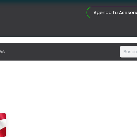
Agenda tu Asesorí
nes
Certificaciones
Portafolio
Servicios
Asesorías Docto
es