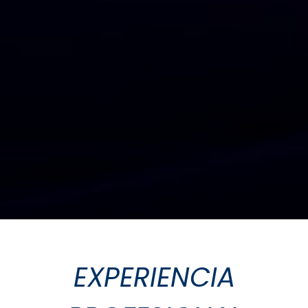
​E​XPERIENCIA