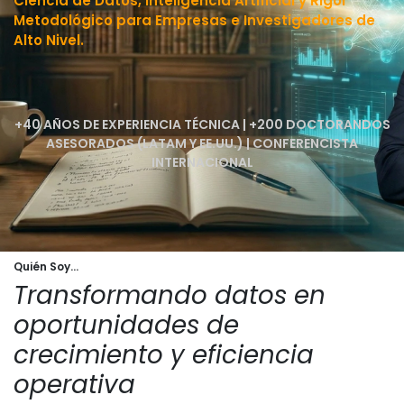
Ciencia de Datos, Inteligencia Artificial y Rigor
Metodológico para Empresas e Investigadores de
Alto Nivel.
+40 AÑOS DE EXPERIENCIA TÉCNICA | +200 DOCTORANDOS
ASESORADOS (LATAM Y EE.UU.) | CONFERENCISTA
INTERNACIONAL
Quién Soy...
Transformando datos en
oportunidades de
crecimiento y eficiencia
operativa