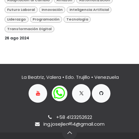
Adaptación al Cambio
Amazon
Automatización
Futuro Laboral
Innovación
Inteligencia Artificial
Liderazgo
Programación
Tecnología
Transformación Digital
26 ago 2024
La Beatriz, Valera • Edo. Trujillo • Venezuela
+58 4123252622
ing.josejleal64@gmail.com