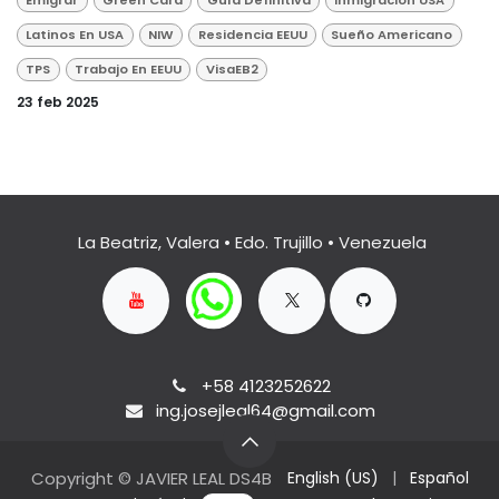
Emigrar
Green Card
Guía Definitiva
Inmigracion USA
Latinos En USA
NIW
Residencia EEUU
Sueño Americano
TPS
Trabajo En EEUU
VisaEB2
23 feb 2025
La Beatriz, Valera • Edo. Trujillo • Venezuela
+58 4123252622
ing.josejleal64@gmail.com
Copyright © JAVIER LEAL DS4B
English (US)
|
Español