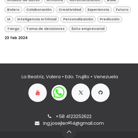
Análisis de datos
Armonía
Automatización
Baile
Bolero
Colaboración
Creatividad
Experiencia
Futuro
IA
Inteligencia Artificial
Personalización
Predicción
Tango
Toma de decisiones
Éxito empresarial
23 feb 2024
La Beatriz, Valera • Edo. Trujillo • Venezuela
+58 4123252622
ing.josejleal64@gmail.com