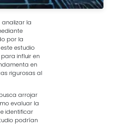
 analizar la
mediante
do por la
 este estudio
ara influir en
fundamenta en
cas rigurosas al
 busca arrojar
omo evaluar la
 identificar
studio podrían