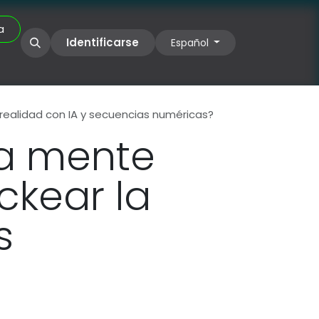
a
rales UIIX
Identificarse
Español
realidad con IA y secuencias numéricas?
La mente
kear la
s