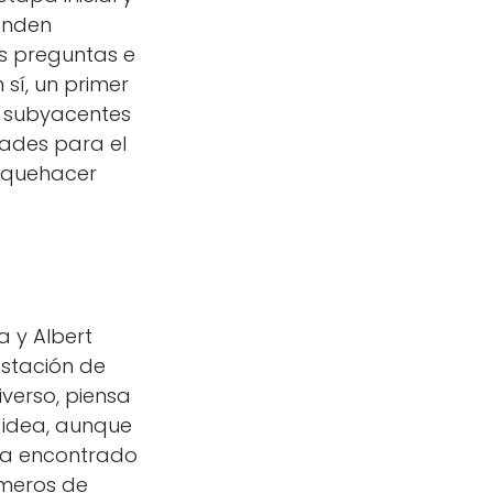
tenden
as preguntas e
 sí, un primer
 subyacentes
dades para el
l quehacer
 y Albert
festación de
iverso, piensa
a idea, aunque
 ha encontrado
úmeros de