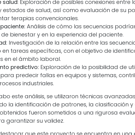
e salud
: Exploración de posibles conexiones entre 
y estados de salud, así como evaluación de su po
ar terapias convencionales.
 paciente:
Análisis de cómo las secuencias podrían 
de bienestar y en la experiencia del paciente.
ad:
Investigación de la relación entre las secuencia
 en tareas específicas, con el objetivo de identific
s en el ámbito laboral.
to predictivo:
Exploración de la posibilidad de util
para predecir fallas en equipos y sistemas, cont
rocesos industriales.
abo este análisis, se utilizaron técnicas avanzadas
o la identificación de patrones, la clasificación y e
 obtenidos fueron sometidos a una rigurosa evalu
a garantizar su validez.
destacar que este proyecto se encuentra en una e