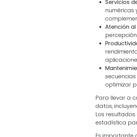
Servicios d
numéricas 
complement
Atención al
percepción 
Productivid
rendimiento
aplicacione
Mantenimien
secuencias 
optimizar p
Para llevar a c
datos, incluyend
Los resultados
estadística par
Es importante 