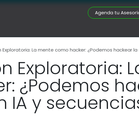
Agenda tu Asesorí
nes
Certificaciones
Portafolio
Servicios
Asesorías Docto
n Exploratoria: La mente como hacker: ¿Podemos hackear la 
ón Exploratoria: 
r: ¿Podemos hac
n IA y secuencia